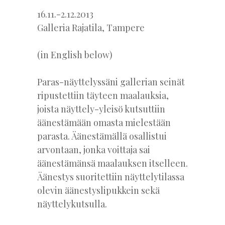
16.11.-2.12.2013
Galleria Rajatila, Tampere
(in English below)
Paras-näyttelyssäni gallerian seinät
ripustettiin täyteen maalauksia,
joista näyttely-yleisö kutsuttiin
äänestämään omasta mielestään
parasta. Äänestämällä osallistui
arvontaan, jonka voittaja sai
äänestämänsä maalauksen itselleen.
Äänestys suoritettiin näyttelytilassa
olevin äänestyslipukkein sekä
näyttelykutsulla.