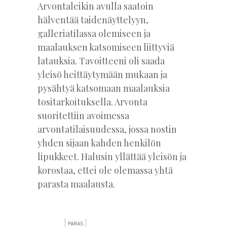
Arvontaleikin avulla saatoin
hälventää taidenäyttelyyn,
galleriatilassa olemiseen ja
maalauksen katsomiseen liittyviä
latauksia. Tavoitteeni oli saada
yleisö heittäytymään mukaan ja
pysähtyä katsomaan maalauksia
tositarkoituksella. Arvonta
suoritettiin avoimessa
arvontatilaisuudessa, jossa nostin
yhden sijaan kahden henkilön
lipukkeet. Halusin yllättää yleisön ja
korostaa, ettei ole olemassa yhtä
parasta maalausta.