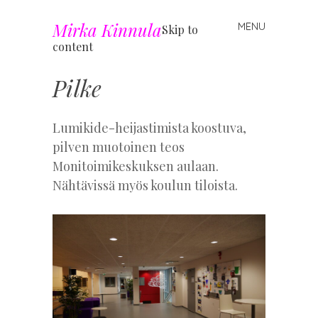
Mirka Kinnula
MENU
Skip to
content
Pilke
Lumikide-heijastimista koostuva,
pilven muotoinen teos
Monitoimikeskuksen aulaan.
Nähtävissä myös koulun tiloista.