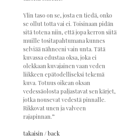
Ylin taso on se, josta en tiedä, onko
se ollut totta vai ei. Toisinaan pidän
sitä totena niin, että jopa kerron siitä
muille tositapahtumana kunnes
selviää nähneeni vain unta. Tätä
kuvassa edustaa oksa, joka ei
olekkaan kuvajainen vaan veden
liikkeen epätodelliseksi tekemä
kuva. Totuus oikean oksan
vedessäolosta paljastavat sen kärjet,
jotka nousevat vedestä pinnalle.
Rikkovat unen ja valveen
rajapinnan.”
takaisin / back