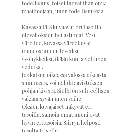
todellisuus, toiset luovat ihan omia
maailmojaan, unen todellisuuksia.
Kuvassa tätä kuvaavat eri tasoilla
olevat oksien heijastumat. Vesi
väreilee, kuvassa väreet ovat
muodostuneen leveiksi
vyöhykkeiksi, ikään kuin siveltimen
vedoiksi.
Jos katsoo oikeassa valossa oikeasta
suunnasta, voi nähdä aavistuksen
pohjan kivistä. Siellä on suhteellisen
vakaan syvän unen vaihe.
Oksien kuvajaiset näkyvät eri
tasoilla, samoin omat uneni ovat
hyvin eritasoisia. Siirryn helposti
tasolta toiselle.