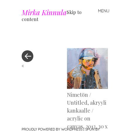
Mirka Kinnula
MENU
Skip to
content
«
Nimetön /
Untitled, akryyli
kankaalle /
acrylic on
canvas, 2012, 30 x
PROUDLY POWERED BY WORDPRESS
|
SPUN BY