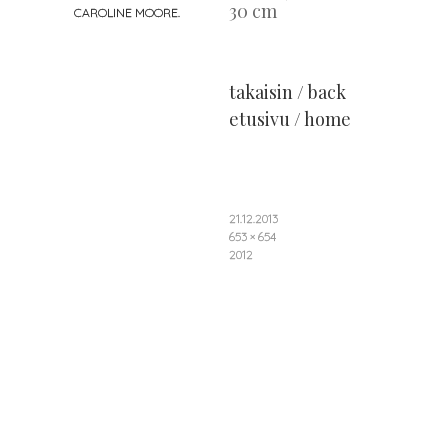
30 cm
CAROLINE MOORE
.
takaisin / back
etusivu / home
21.12.2013
653 × 654
2012